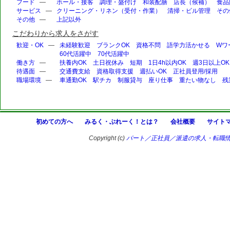
フード
—
ホール・接客
調理・盛付け
和装配膳
店長（候補）
食品
サービス
—
クリーニング・リネン（受付・作業）
清掃・ビル管理
その
その他
—
上記以外
こだわりから求人をさがす
歓迎・OK
—
未経験歓迎
ブランクOK
資格不問
語学力活かせる
Wワ
60代活躍中
70代活躍中
働き方
—
扶養内OK
土日祝休み
短期
1日4h以内OK
週3日以上OK
待遇面
—
交通費支給
資格取得支援
週払いOK
正社員登用/採用
職場環境
—
車通勤OK
駅チカ
制服貸与
座り仕事
重たい物なし
残
初めての方へ
みるく・ぶれーく！とは？
会社概要
サイト
Copyright (c)
パート／正社員／派遣の求人・転職