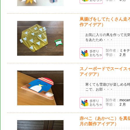
凧揚げをしてたくさん走
作アイデア）
お気に入りの凧を作って元
をあたため・・・
製作者：
ミキテ
季節：
2 月
スノーボードでスーイス
アイデア）
寒くても雪遊びが楽しめる
こで、お部・・・
製作者：
mocan
季節：
2 月
赤べこ（あかべこ）を真
月の製作アイデア）