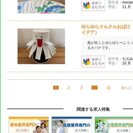
製作者：
mocan
季節：
11 月
ゆらゆらクルクルおばけ（
イデア）
風が吹くとゆらゆら〜ふう
るオバケです。
製作者：
ちぢみ
季節：
10 月
1
2
3
...
11
次へ »
関連する求人特集