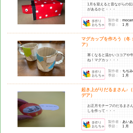
1月を迎えると昔ながらの伝
があるかと・・・
製作者：
mocan
季節：
1 月
マグカップを作ろう（冬
ア）
寒くなると温かいココアや
ね！マグカッ・・・
製作者：
ちぢみ
季節：
1 月
起き上がりだるまさん♪（
デア）
お正月モチーフのだるまさ
しを作って・・・
製作者：
あいあ
季節：
1 月