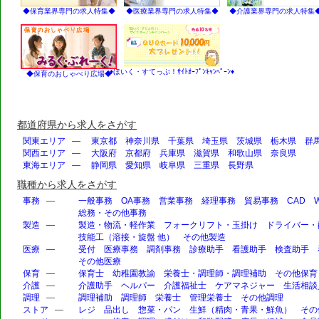
◆保育業界専門の求人特集◆
◆医療業界専門の求人特集◆
◆介護業界専門の求人特集
♦ほいく・すてっぷ！ｻｲﾄｵｰﾌﾟﾝｷｬﾝﾍﾟｰﾝ♦
◆保育のおしゃべり広場◆
都道府県から求人をさがす
関東エリア
—
東京都
神奈川県
千葉県
埼玉県
茨城県
栃木県
群
関西エリア
—
大阪府
京都府
兵庫県
滋賀県
和歌山県
奈良県
東海エリア
—
静岡県
愛知県
岐阜県
三重県
長野県
職種から求人をさがす
事務
—
一般事務
OA事務
営業事務
経理事務
貿易事務
CAD
総務・その他事務
製造
—
製造・物流・軽作業
フォークリフト・玉掛け
ドライバー・
技能工（溶接・旋盤 他）
その他製造
医療
—
受付
医療事務
調剤事務
診療助手
看護助手
検査助手
その他医療
保育
—
保育士
幼稚園教諭
栄養士・調理師・調理補助
その他保育
介護
—
介護助手
ヘルパー
介護福祉士
ケアマネジャー
生活相談
調理
—
調理補助
調理師
栄養士
管理栄養士
その他調理
ストア
—
レジ
品出し
惣菜・パン
生鮮（精肉・青果・鮮魚）
その