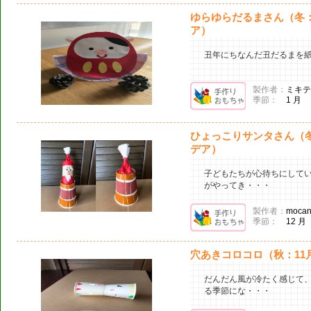
ゆらゆらだるまさん（冬
ア）
丑年にちなんだ丑だるまを
製作者：
ミキテ
季節：
1 月
ひょっこりサンタさん（冬
デア）
子どもたちが心待ちにして
がやってき・・・
製作者：
mocan
季節：
12 月
穴あきコロコロ（秋：11
だんだん風が冷たく感じて
る季節にな・・・