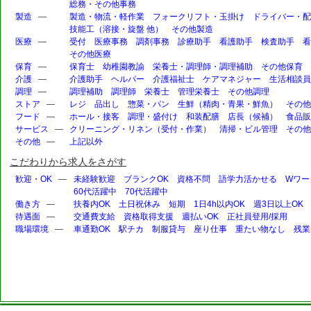
総務・その他事務
製造
—
製造・物流・軽作業
フォークリフト・玉掛け
ドライバー・配
技能工（溶接・旋盤 他）
その他製造
医療
—
受付
医療事務
調剤事務
診療助手
看護助手
検査助手
看
その他医療
保育
—
保育士
幼稚園教諭
栄養士・調理師・調理補助
その他保育
介護
—
介護助手
ヘルパー
介護福祉士
ケアマネジャー
生活相談員
調理
—
調理補助
調理師
栄養士
管理栄養士
その他調理
ストア
—
レジ
品出し
惣菜・パン
生鮮（精肉・青果・鮮魚）
その他
フード
—
ホール・接客
調理・盛付け
和装配膳
店長（候補）
食品販
サービス
—
クリーニング・リネン（受付・作業）
清掃・ビル管理
その他
その他
—
上記以外
こだわりから求人をさがす
歓迎・OK
—
未経験歓迎
ブランクOK
資格不問
語学力活かせる
Wワー
60代活躍中
70代活躍中
働き方
—
扶養内OK
土日祝休み
短期
1日4h以内OK
週3日以上OK
待遇面
—
交通費支給
資格取得支援
週払いOK
正社員登用/採用
職場環境
—
車通勤OK
駅チカ
制服貸与
座り仕事
重たい物なし
残業