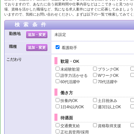
ておりますので、あなたに合う就業時間や仕事内容などはここできっと見つかり
場、資格を活かした職場など、気になる求人案件にはすぐに応募してみましょう
いますので、気軽にお問い合わせください。まずは以下の一覧で検索してみてく
検索条件
勤務地
未設定
追加・変更
職種
追加・変更
看護助手
こだわり
歓迎・OK
未経験歓迎
ブランクOK
語学力活かせる
WワークOK
60代活躍中
70代活躍中
働き方
扶養内OK
土日祝休み
1日4h以内OK
週3日以上OK
待遇面
交通費支給
資格取得支援
正社員登用/採用