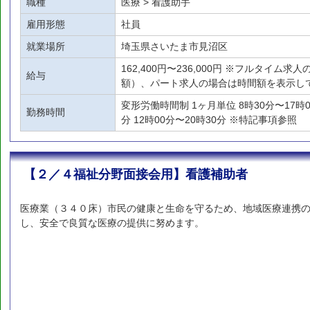
職種
医療 > 看護助手
雇用形態
社員
就業場所
埼玉県さいたま市見沼区
162,400円〜236,000円 ※フルタイム
給与
額）、パート求人の場合は時間額を表示し
変形労働時間制 1ヶ月単位 8時30分〜17時00
勤務時間
分 12時00分〜20時30分 ※特記事項参照
【２／４福祉分野面接会用】看護補助者
医療業（３４０床）市民の健康と生命を守るため、地域医療連携の
し、安全で良質な医療の提供に努めます。