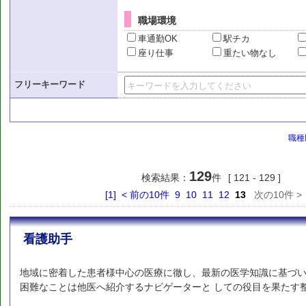
職場環境
車通勤OK
駅チカ
座り仕事
重たい物なし
フリーキーワード
職種
129
検索結果：
件
[ 121 - 129 ]
[1]
< 前の10件
9
10
11
12
13
次の10件 > [
看護助手
地域に密着した患者様中心の医療に徹し、最新の医学知識に基づい
困難なことは他医へ紹介するナビゲーターと しての役目を果たす