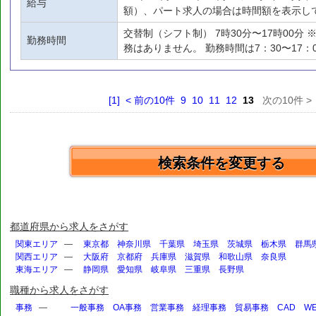
給与
額）、パート求人の場合は時間額を表示し
交替制（シフト制） 7時30分〜17時00分
勤務時間
務はありません。 勤務時間は7：30〜17：
[1]
< 前の10件
9
10
11
12
13
次の10件 > [
検索条件を変更する
都道府県から求人をさがす
関東エリア
—
東京都
神奈川県
千葉県
埼玉県
茨城県
栃木県
群馬
関西エリア
—
大阪府
京都府
兵庫県
滋賀県
和歌山県
奈良県
東海エリア
—
静岡県
愛知県
岐阜県
三重県
長野県
職種から求人をさがす
事務
—
一般事務
OA事務
営業事務
経理事務
貿易事務
CAD
W