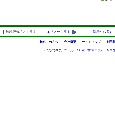
ユーザーは、「サポナビ」の利用にあたり、以下の
虚偽の情報を登録/提供する行為
他のサイト利用者または第三者の著作権、肖像権、
他のサイト利用者または第三者の名誉、財産、プラ
他のサイト利用者または第三者を誹謗中傷する行為
地域密着求人を探す
エリアから探す
職種から探す
その他いかなる法に違反する行為、またはそのおそ
犯罪的行為に結びつく行為
初めての方へ
会社概要
サイトマップ
利用
公序良俗に反する行為、またはそのおそれのある行
Copyright (c)
パート／正社員／派遣の求人・転職
「サポナビ」のお仕事情報を利用して、他の会員、
提供料等その他名目の如何を問わず、金銭等を要求
る行為
「サポナビ」のお仕事情報を通じて入手した情報を
を超えて使用する行為
「サポナビ」のお仕事情報を利用した営業活動、営
「サポナビ」のお仕事情報の運営を妨げ、あるいは
為、またはそのおそれのある行為
（当社の責任） 第３条
当社は、「サポナビ」への会員登録、「サポナビ」