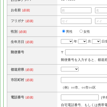
お名前
[必須]
フリガナ
[必須]
性別
男性
女性
[必須]
年
月
日
生年月日
[必須]
郵便番号
〒
郵便番号を入力すると、都道
都道府県
[必須]
市区町村
[必須]
（例）○○市、○○市○○区
電話番号
(半
[必須]
自宅電話番号、もしくは携帯