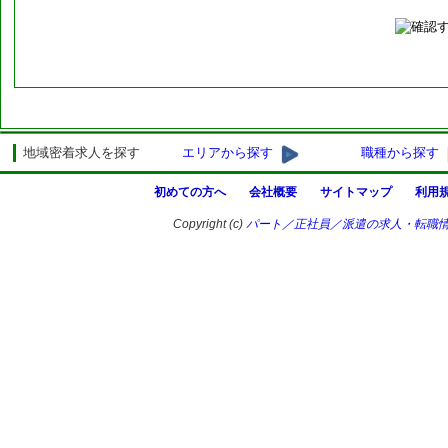
ユーザーは、「サポナビ」の利用にあたり、以下の
虚偽の情報を登録/提供する行為
他のサイト利用者または第三者の著作権、肖像権、
他のサイト利用者または第三者の名誉、財産、プラ
他のサイト利用者または第三者を誹謗中傷する行為
地域密着求人を探す
エリアから探す
職種から探す
その他いかなる法に違反する行為、またはそのおそ
犯罪的行為に結びつく行為
初めての方へ
会社概要
サイトマップ
利用
公序良俗に反する行為、またはそのおそれのある行
Copyright (c)
パート／正社員／派遣の求人・転職
「サポナビ」のお仕事情報を利用して、他の会員、
提供料等その他名目の如何を問わず、金銭等を要求
る行為
「サポナビ」のお仕事情報を通じて入手した情報を
を超えて使用する行為
「サポナビ」のお仕事情報を利用した営業活動、営
「サポナビ」のお仕事情報の運営を妨げ、あるいは
為、またはそのおそれのある行為
（当社の責任） 第３条