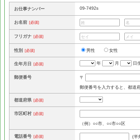
09-7492s
お仕事ナンバー
お名前
[必須]
フリガナ
[必須]
性別
男性
女性
[必須]
年
月
日
生年月日
[必須]
郵便番号
〒
郵便番号を入力すると、都道
都道府県
[必須]
市区町村
[必須]
（例）○○市、○○市○○区
電話番号
(半
[必須]