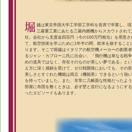
越は東京帝国大学工学部工学科を首席で卒業し、現
三菱重工業にあたる三菱内燃機からスカウトされて
社。会社から支度金四百円（今の100万円相当）を用意さ
て、航空技術を学ぶために1年半の間、欧米を旅すること
ります。そこで堀越はイタリアの航空機メーカーの創業者
るジャン・カプローニ氏に出会い、「飛行機は単なる戦争
めの道具ではなく、存在そのものが美しい夢である」とい
え方に深く感銘を受けて、ゼロ戦開発においても、その形
美しさとすぐれた機能は両立（機能美）できるという強い
を持っていました。また、非常に几帳面な性格だったよう
部屋に布団を敷くときは、必ず壁と並行になるようにする
ったエピソードもあります。