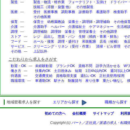
製造
—
製造・物流・軽作業
フォークリフト・玉掛け
ドライバー
技能工（溶接・旋盤 他）
その他製造
医療
—
受付
医療事務
調剤事務
診療助手
看護助手
検査助手
その他医療
保育
—
保育士
幼稚園教諭
栄養士・調理師・調理補助
その他保
介護
—
介護助手
ヘルパー
介護福祉士
ケアマネジャー
生活相
調理
—
調理補助
調理師
栄養士
管理栄養士
その他調理
ストア
—
レジ
品出し
惣菜・パン
生鮮（精肉・青果・鮮魚）
そ
フード
—
ホール・接客
調理・盛付け
和装配膳
店長（候補）
食
サービス
—
クリーニング・リネン（受付・作業）
清掃・ビル管理
そ
その他
—
上記以外
こだわりから求人をさがす
歓迎・OK
—
未経験歓迎
ブランクOK
資格不問
語学力活かせる
Wワ
働き方
—
扶養内OK
土日祝休み
短期
1日4h以内OK
週3日以上O
待遇面
—
交通費支給
資格取得支援
週払いOK
正社員登用/採用
職場環境
—
車通勤OK
駅チカ
制服貸与
座り仕事
重たい物なし
地域密着求人を探す
エリアから探す
職種から探す
初めての方へ
会社概要
サイトマップ
利用
Copyright (c)
パート／正社員／派遣の求人・転職