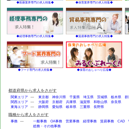
◆医療業界専門の求人特集◆
◆保育業界専門の求人特集◆
◆経理事務専門の求人特集◆
◆貿易事務専門の求人特集◆
◆フード専門の求人特集◆
◆保育のおしゃべり広場◆
都道府県から求人をさがす
関東エリア
—
東京都
神奈川県
千葉県
埼玉県
茨城県
栃木県
群
関西エリア
—
大阪府
京都府
兵庫県
滋賀県
和歌山県
奈良県
東海エリア
—
静岡県
愛知県
岐阜県
三重県
長野県
職種から求人をさがす
事務
—
一般事務
OA事務
営業事務
経理事務
貿易事務
CAD
総務・その他事務