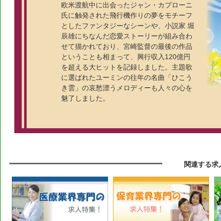
欧米渡航中に出会ったジャン・カプローニ
氏に触発された飛行機作りの夢をモチーフ
としたファンタジーなシーンや、小説家 堀
辰雄にちなんだ恋愛ストーリーが組み合わ
せて描かれており、宮崎監督の最後の作品
ということも相まって、興行収入120億円
を超える大ヒットを記録しました。主題歌
に選ばれたユーミンの往年の名曲「ひこう
き雲」の哀愁漂うメロディーも人々の心を
魅了しました。
関連する求