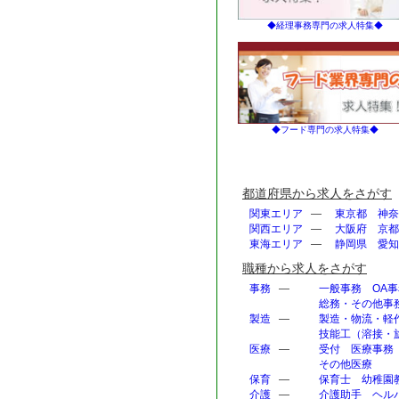
◆経理事務専門の求人特集◆
◆フード専門の求人特集◆
都道府県から求人をさがす
関東エリア
—
東京都
神奈
関西エリア
—
大阪府
京都
東海エリア
—
静岡県
愛知
職種から求人をさがす
事務
—
一般事務
OA
総務・その他事
製造
—
製造・物流・軽
技能工（溶接・旋
医療
—
受付
医療事務
その他医療
保育
—
保育士
幼稚園
介護
—
介護助手
ヘル