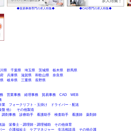
◆貿易事務専門の求人特集◆
◆CAD専門の求人特集◆
川県
千葉県
埼玉県
茨城県
栃木県
群馬県
府
兵庫県
滋賀県
和歌山県
奈良県
県
岐阜県
三重県
長野県
事務
営業事務
経理事務
貿易事務
CAD
WEB
務
作業
フォークリフト・玉掛け
ドライバー・配送
盤 他）
その他製造
調剤事務
診療助手
看護助手
検査助手
看護師
薬剤師
教諭
栄養士・調理師・調理補助
その他保育
パー
介護福祉士
ケアマネジャー
生活相談員
その他介護