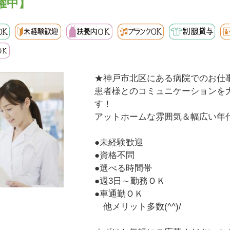
躍中】
★神戸市北区にある病院でのお仕
患者様とのコミュニケーションを
す！
アットホームな雰囲気＆幅広い年
●未経験歓迎
●資格不問
●選べる時間帯
●週3日～勤務ＯＫ
●車通勤ＯＫ
他メリット多数(^^)/