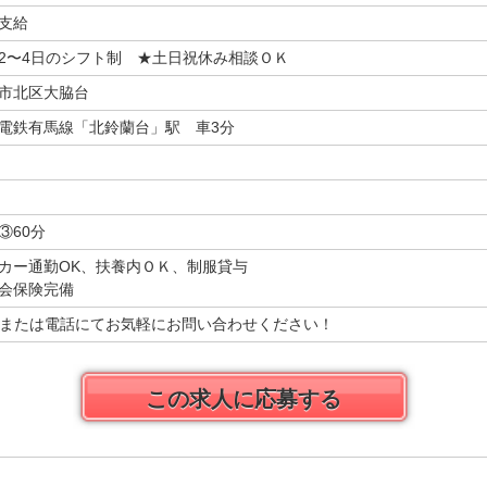
支給
2〜4日のシフト制 ★土日祝休み相談ＯＫ
市北区大脇台
電鉄有馬線「北鈴蘭台」駅 車3分
③60分
カー通勤OK、扶養内ＯＫ、制服貸与
会保険完備
bまたは電話にてお気軽にお問い合わせください！
この求人に応募する