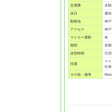
交通費
全額
休日
週休
勤務地
神戸
アクセス
神戸
マイカー通勤
有
期間
長期
休憩時間
①②
マイ
待遇
社保
その他・備考
We