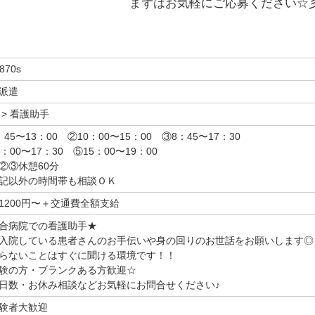
まずはお気軽にご応募ください☆
870s
派遣
 > 看護助手
：45〜13：00 ②10：00〜15：00 ③8：45〜17：30
3：00〜17：30 ⑤15：00〜19：00
②③休憩60分
記以外の時間帯も相談ＯＫ
1200円〜＋交通費全額支給
合病院での看護助手★
入院している患者さんのお手伝いや身の回りのお世話をお願いします◎
らないことはすぐに聞ける環境です！！
験の方・ブランクある方歓迎☆
日数・お休み相談などお気軽にお問合せください♪
験者大歓迎