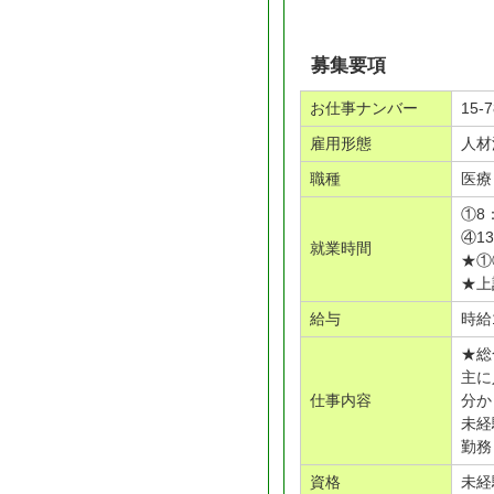
募集要項
お仕事ナンバー
15-7
雇用形態
人材
職種
医療
①8
④1
就業時間
★①
★上
給与
時給
★総
主に
仕事内容
分か
未経
勤務
資格
未経